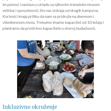
im pomoć i nastavu u skladu sa njihovim trenutnim nivoom
veština i sposobnosti, što nas izdvaja od drugih kampova.
Korisnici imaju priliku da nam se pridruže na dnevnom i
višednevnom nivou. Trenutno imamo kapacitet od 10 ležaja i
planiramo da proširimo kapacitete u skoroj budućnosti.
Inkluzivno okruženje