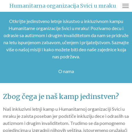
Humanitarna organizacija Svici u mraku
Skip
to
main
Otkrijte jedinstveno letnje iskustvo u inkluzivnom kampu
content
Humanitarne organizacije Svici u mraku! Pozivamo decu i
odrasle sa autizmom i drugim invaliditetom da nam se pridruže
na letu ispunjenom zabavom, učenjem i prijateljstvom. Saznajte
više o našoj misiji i kako možete biti deo naše zajednice koja
nas podržava.
O nama
Zbog
čega je naš kamp jedinstven?
Naš inkluzivni letnji kamp u Humanitarnoj organizaciji Svici u
mraku je zaista poseban jer podstiče inkluziju dece i odraslih sa
autizmom i drugim invaliditetom. Trudimo se da pomognemo
pojedincima u izgradnji njihovih veština, istovremeno pružajući