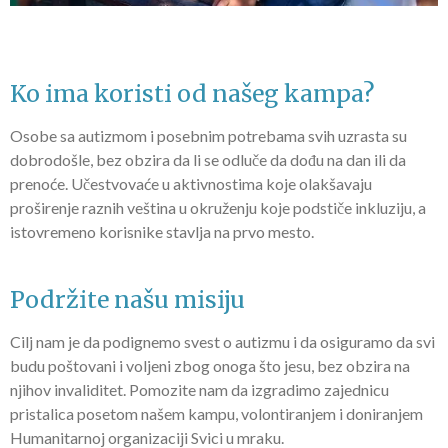
Ko ima koristi od našeg kampa?
Osobe sa autizmom i posebnim potrebama svih uzrasta su
dobrodošle, bez obzira da li se odluče da dođu na dan ili da
prenoće. Učestvovaće u aktivnostima koje olakšavaju
proširenje raznih veština u okruženju koje podstiče inkluziju, a
istovremeno korisnike stavlja na prvo mesto.
Podržite našu misiju
Cilj nam je da podignemo svest o autizmu i da osiguramo da svi
budu poštovani i voljeni zbog onoga što jesu, bez obzira na
njihov invaliditet. Pomozite nam da izgradimo zajednicu
pristalica posetom našem kampu, volontiranjem i doniranjem
Humanitarnoj organizaciji Svici u mraku.