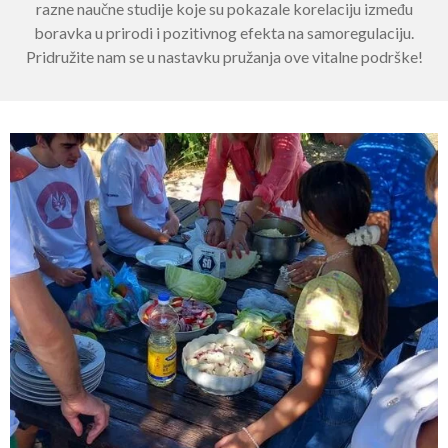
razne naučne studije koje su pokazale korelaciju između
boravka u prirodi i pozitivnog efekta na samoregulaciju.
Pridružite nam se u nastavku pružanja ove vitalne podrške!