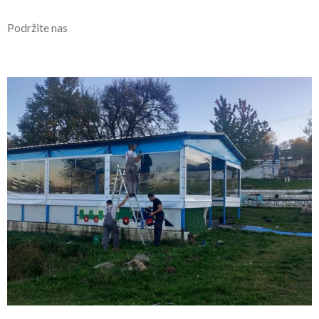
Podr
žite nas